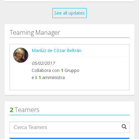
aquí, los que me conocen saben que siempre hay
algo que hacer por ellos y algun rescatado que
See all updates
Gracias a la colaboración de tod@s encuentra un
Hogar y si no lo encuentra, conmigo lo tiene, qué
Teaming Manager
decir más...... MILLONES DE GRACIAS de parte de
los ÁNGELES PELUDOS ❤️❤️❤️❤️
Marilúz de Cózar Beltrán
05/02/2017
Collabora con
1
Gruppo
e li
1
amministra
2
Teamers
groupProfile.searchForm.search.text???