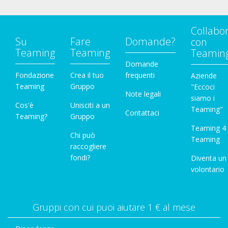
Collabo
Su
Fare
Domande?
con
Teaming
Teaming
Teamin
Domande
Fondazione
Crea il tuo
frequenti
Aziende
Teaming
Gruppo
"Eccoci
Note legali
siamo i
Cos'è
Unisciti a un
Teaming"
Contattaci
Teaming?
Gruppo
Teaming 4
Chi può
Teaming
raccogliere
fondi?
Diventa un
volontario
Gruppi con cui puoi aiutare 1 € al mese