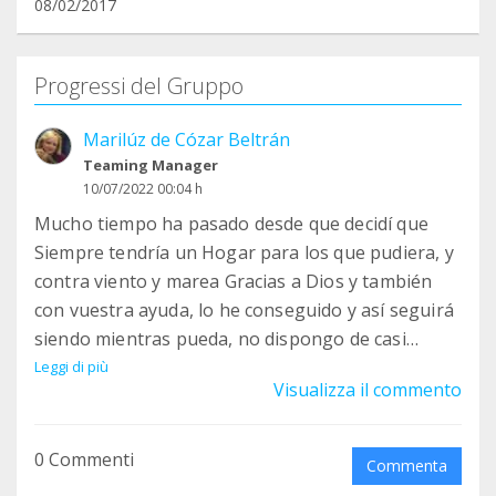
08/02/2017
Progressi del Gruppo
Marilúz de Cózar Beltrán
Teaming Manager
10/07/2022 00:04 h
Mucho tiempo ha pasado desde que decidí que
Siempre tendría un Hogar para los que pudiera, y
contra viento y marea Gracias a Dios y también
con vuestra ayuda, lo he conseguido y así seguirá
siendo mientras pueda, no dispongo de casi
tiempo libre y el no tener todavía un hogar
Leggi di più
Visualizza il commento
habilitado no me ayudan a concentrarme pero voy
avanzando y consiguiendo objetivos, son muchos
rescatados los que disfrutan de un hogar Gracias
0 Commenti
Commenta
a ésta labor y aunque no los he presentado por