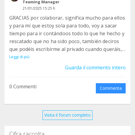
Teaming Manager
21/01/2025 15:25 h
GRACIAS por colaborar, significa mucho para ellos
y para mí que estoy sola para todo, voy a sacar
tiempo para ir contándoos todo lo que he hecho y
rescatado que no ha sido poco, también deciros
que podéis escribirme al privado cuando queráis,
Un Abrazo de mis Niños y mío ❤️❤️
Leggi di più
Guarda il commento intero
0 Commenti
Commenta
Visita il forum completo
Cifra raccolta