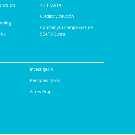
e we are
NTT DATA
Credito y caución
aming
Companys i companyes de
i/a
SEAT&Cupra
Investigació
Persones grans
Altres Grups