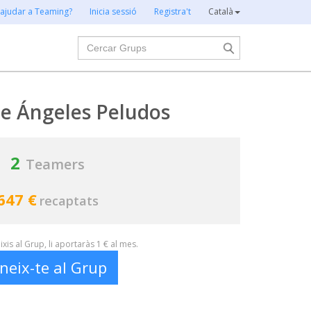
 ajudar a Teaming?
Inicia sessió
Registra't
Català
Cercar
e Ángeles Peludos
2
Teamers
647 €
recaptats
xis al Grup, li aportaràs 1 € al mes.
neix-te al Grup