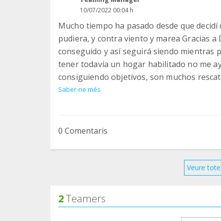
10/07/2022 00:04 h
Mucho tiempo ha pasado desde que decidí 
pudiera, y contra viento y marea Gracias a 
conseguido y así seguirá siendo mientras p
tener todavía un hogar habilitado no me 
consiguiendo objetivos, son muchos rescat
labor y aunque no los he presentado por a
Saber-ne més
algo que hacer por ellos y algun rescatado
un Hogar y si no lo encuentra, conmigo lo 
parte de los ÁNGELES PELUDOS ❤️❤️❤️❤️
0 Comentaris
Veure tote
2
Teamers