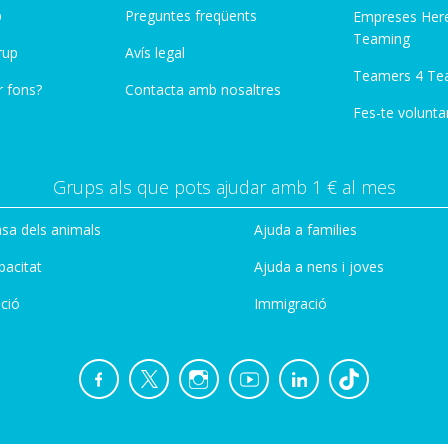
p
Preguntes freqüents
Empreses Her
Teaming
rup
Avís legal
Teamers 4 Te
r fons?
Contacta amb nosaltres
Fes-te voluntar
Grups als que pots ajudar amb 1 € al mes
sa dels animals
Ajuda a families
pacitat
Ajuda a nens i joves
ció
Immigració