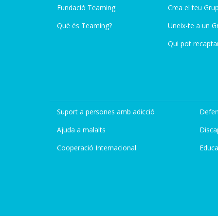
Fundació Teaming
Crea el teu Gru
Què és Teaming?
Uneix-te a un G
Qui pot recapta
Suport a persones amb adicció
Defen
Ajuda a malalts
Disca
Cooperació Internacional
Educa