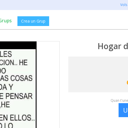
Vols
Grups
Crea un Grup
Hogar d
Quan t'unei
U