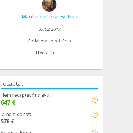
Marilúz de Cózar Beltrán
05/02/2017
Col·labora amb
1
Grup
i lidera
1
d'ells
recaptat
Hem recaptat fins avui:
647 €
Ja hem donat:
578 €
Anem a donar: