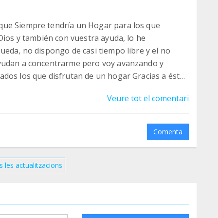
que Siempre tendría un Hogar para los que
Dios y también con vuestra ayuda, lo he
ueda, no dispongo de casi tiempo libre y el no
ayudan a concentrarme pero voy avanzando y
ados los que disfrutan de un hogar Gracias a ésta
quí, los que me conocen saben que siempre hay
Veure tot el comentari
 que Gracias a la colaboración de tod@s encuentra
tiene, qué decir más...... MILLONES DE GRACIAS de
Comenta
s les actualitzacions