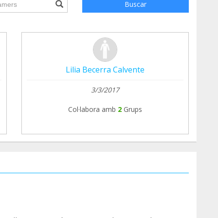
ile.searchForm.search.text???
Buscar
Lilia Becerra Calvente
3/3/2017
Col·labora amb
2
Grups