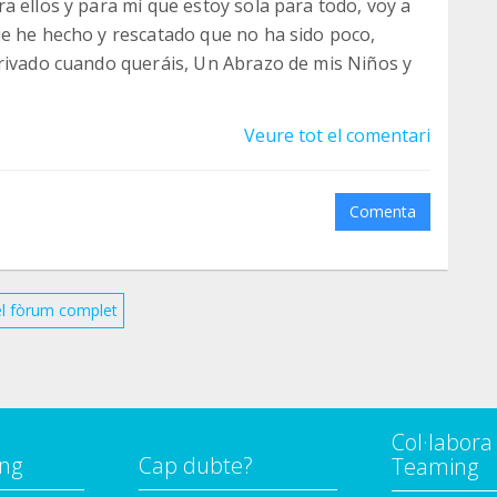
a ellos y para mí que estoy sola para todo, voy a
ue he hecho y rescatado que no ha sido poco,
privado cuando queráis, Un Abrazo de mis Niños y
Veure tot el comentari
Comenta
el fòrum complet
Col·labor
ng
Cap dubte?
Teaming