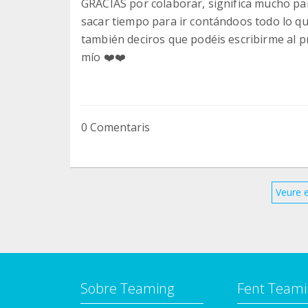
GRACIAS por colaborar, significa mucho par
sacar tiempo para ir contándoos todo lo q
también deciros que podéis escribirme al 
mío ❤️❤️
0 Comentaris
Veure 
Sobre Teaming
Fent Teami