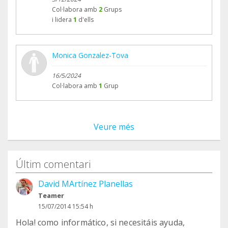
Col·labora amb
2
Grups
i lidera
1
d'ells
Monica Gonzalez-Tova
16/5/2024
Col·labora amb
1
Grup
Veure més
Últim comentari
David MArtínez Planellas
Teamer
15/07/2014 15:54 h
Hola! como informático, si necesitáis ayuda,