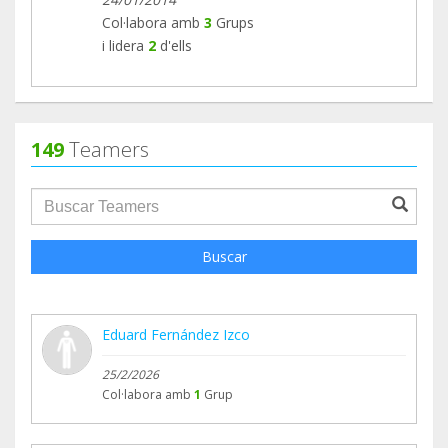
En el blog de nuestra web tenéis toda la
Col·labora amb
3
Grups
información: https://hemiweb.org/news/v-
i lidera
2
d'ells
encuentro-de-familias-y-jornada-tecnica-sobre-l/
149
Teamers
groupProfile.searchForm.search.text???
Buscar
Eduard Fernández Izco
25/2/2026
Col·labora amb
1
Grup