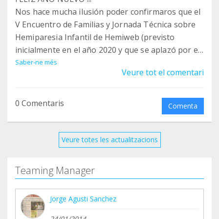
Nos hace mucha ilusión poder confirmaros que el
V Encuentro de Familias y Jornada Técnica sobre
Hemiparesia Infantil de Hemiweb (previsto
inicialmente en el año 2020 y que se aplazó por el
Covid) tendrá lugar los días 4 y de 5 de marzo de
Saber-ne més
Veure tot el comentari
2023 en VALENCIA ... y en gran parte GRACIAS A
VOSOTR@S !!!
0 Comentaris
Comenta
Como en los anteriores encuentros, familias y
profesionales tendremos ocasión de aprender,
compartir experiencias e información, y disponer
Veure totes les actualitzacions
de un par de días de convivencia para poder
"desvirtualizarnos", ponernos cara y abrazarnos
Teaming Manager
sin distancias, y nuestros hijos/as tienen una
excelente oportunidad de compartir una jornada
Jorge Agusti Sanchez
lúdica con otros niños y niñas con hemiparesia.
24/01/2014