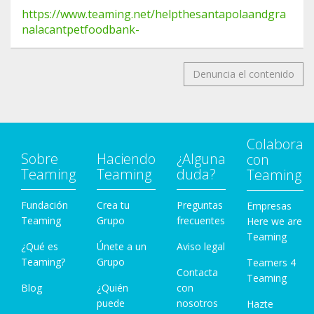
https://www.teaming.net/helpthesantapolaandgra
nalacantpetfoodbank-
Denuncia el contenido
Colabora
Sobre
Haciendo
¿Alguna
con
Teaming
Teaming
duda?
Teaming
Fundación
Crea tu
Preguntas
Empresas
Teaming
Grupo
frecuentes
Here we are
Teaming
¿Qué es
Únete a un
Aviso legal
Teaming?
Grupo
Teamers 4
Contacta
Teaming
Blog
¿Quién
con
puede
nosotros
Hazte