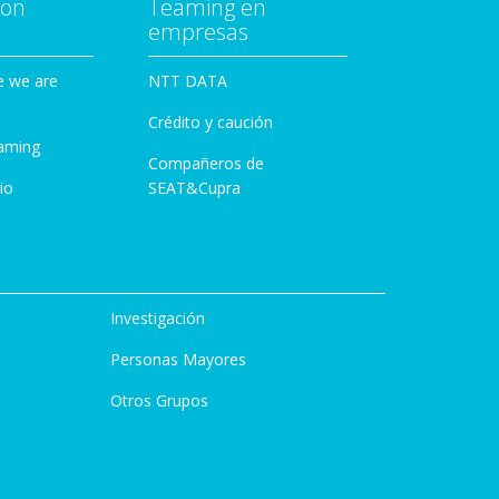
con
Teaming en
empresas
e we are
NTT DATA
Crédito y caución
aming
Compañeros de
io
SEAT&Cupra
Investigación
Personas Mayores
Otros Grupos