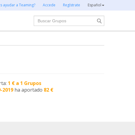
es ayudar a Teaming?
Accede
Regístrate
Español
Buscar
rta:
1 € a 1 Grupos
9-2019
ha aportado
82 €