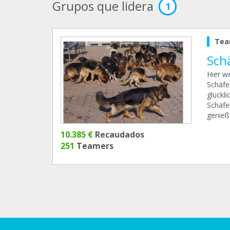
Grupos que lidera
1
Tea
Sch
Hier w
Schäfe
glückli
Schäfe
genieß
10.385 €
Recaudados
251
Teamers