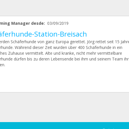
ming Manager desde:
03/09/2019
äferhunde-Station-Breisach
erden Schäferhunde von ganz Europa gerettet. Jörg rettet seit 15 Jahr
rhunde. Während dieser Zeit wurden über 400 Schäferhunde in ein
ches Zuhause vermittelt. Alte und kranke, nicht mehr vermittelbare
rhunde dürfen bis zu deren Lebensende bei ihm und seinem Team ih
en.