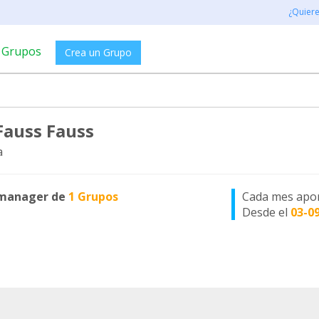
¿Quier
Grupos
Crea un Grupo
Fauss Fauss
a
manager de
1 Grupos
Cada mes apo
Desde el
03-0