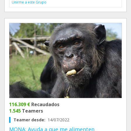
Unirme a este Grupo
116.309 €
Recaudados
1.545
Teamers
Teamer desde:
14/07/2022
MONA: Ayuda a que me alimenten