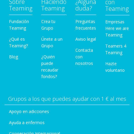
Sobre
Haciendo
¿Alguna
con
Teaming
Teaming
duda?
Teaming
Fundación
Crea tu
Preguntas
Empresas
Teaming
Grupo
frecuentes
Here we are
Teaming
¿Qué es
Únete a un
Aviso legal
Teaming?
Grupo
Teamers 4
Contacta
Teaming
Blog
¿Quién
con
puede
nosotros
Hazte
recaudar
voluntario
fondos?
Grupos a los que puedes ayudar con 1 € al mes
Apoyo en adicciones
Ayuda a enfermos
Cooperación Internacional