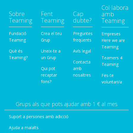
Col·labora
Sobre
Fent
Cap
amb
Teaming
Teaming
dubte?
Teaming
Fundació
Crea el teu
Preguntes
Empreses
Teaming
Grup
freqüents
Here we are
Teaming
Què és
Uneix-te a
Avís legal
Teaming?
un Grup
Teamers 4
Contacta
Teaming
Qui pot
amb
recaptar
nosaltres
Fes-te
fons?
voluntari/a
Grups als que pots ajudar amb 1 € al mes
Suport a persones amb adicció
Ajuda a malalts