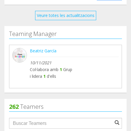
Veure totes les actualitzacions
Teaming Manager
Beatriz García
10/11/2021
Col·labora amb
1
Grup
i lidera
1
d'ells
262
Teamers
groupProfile.searchForm.search.text???