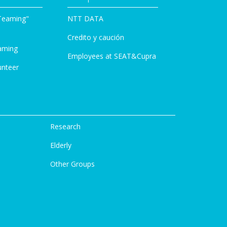
Teaming"
NTT DATA
Credito y caución
aming
Employees at SEAT&Cupra
unteer
Research
Elderly
Other Groups