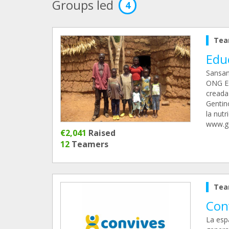
Groups led
4
Tea
Edu
Sansan
ONG Es
creada
Gentin
la nutr
www.ge
€2,041
Raised
12
Teamers
Tea
Con
La esp