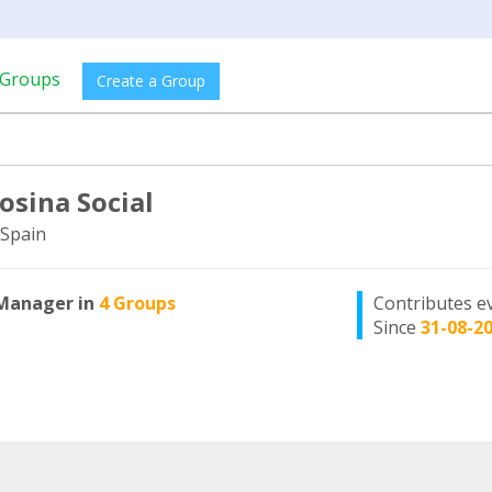
Groups
Create a Group
osina Social
Spain
Manager in
4 Groups
Contributes e
Since
31-08-2