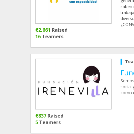
genera
sabemo
trabaj
divers
¿CONVI
€2,661
Raised
16
Teamers
Tea
Fund
Somos 
social
como e
€837
Raised
5
Teamers