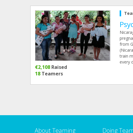
Tea
Psyc
Nicara
pregna
from G
(Nicar
train 
every d
€2,108
Raised
18
Teamers
About Teaming
Doing Tea