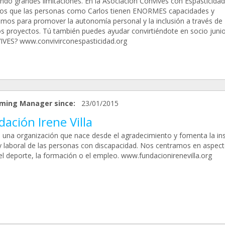
ndo grandes limitaciones. En la Asociación Convives con Espasticidad
s que las personas como Carlos tienen ENORMES capacidades y
amos para promover la autonomía personal y la inclusión a través de
os proyectos. Tú también puedes ayudar convirtiéndote en socio junio
VES? www.convivirconespasticidad.org
ming Manager since:
23/01/2015
ación Irene Villa
una organización que nace desde el agradecimiento y fomenta la in
 y laboral de las personas con discapacidad. Nos centramos en aspec
l deporte, la formación o el empleo. www.fundacionirenevilla.org