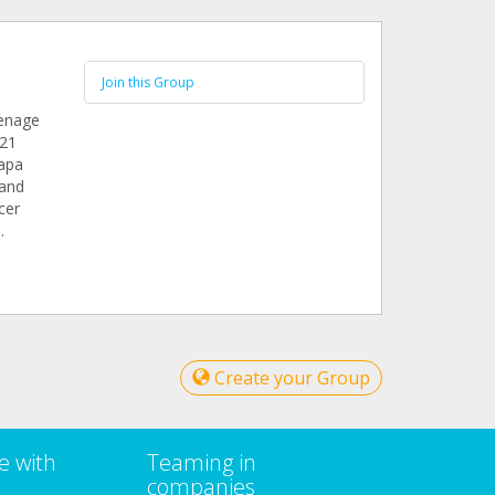
Join this Group
eenage
021
oapa
 and
cer
.
Create your Group
e with
Teaming in
companies