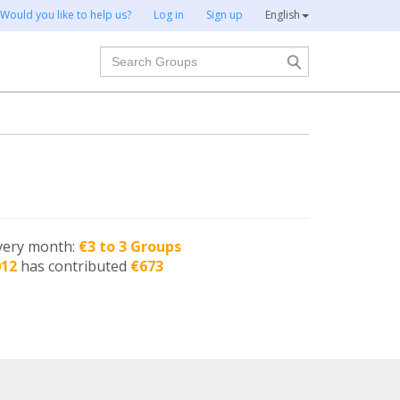
Would you like to help us?
Log in
Sign up
English
Search
very month:
€3 to 3 Groups
012
has contributed
€673