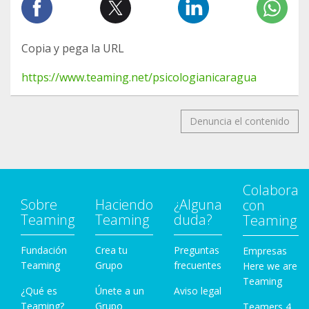
Copia y pega la URL
https://www.teaming.net/psicologianicaragua
Denuncia el contenido
Colabora
Sobre
Haciendo
¿Alguna
con
Teaming
Teaming
duda?
Teaming
Fundación
Crea tu
Preguntas
Empresas
Teaming
Grupo
frecuentes
Here we are
Teaming
¿Qué es
Únete a un
Aviso legal
Teaming?
Grupo
Teamers 4