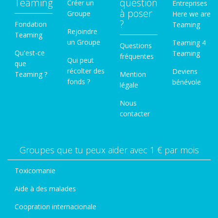
Teaming
question
Créer un
Entreprises
à poser
Groupe
Here we are
?
Fondation
Teaming
Rejoindre
Teaming
un Groupe
Teaming 4
Questions
Qu'est-ce
Teaming
fréquentes
Qui peut
que
récolter des
Deviens
Teaming ?
Mention
fonds ?
bénévole
légale
Nous
contacter
Groupes que tu peux aider avec 1 € par mois
Toxicomanie
Aide à des malades
Coopration internacionale