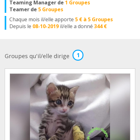
Teaming Manager de
1 Groupes
Teamer de
5 Groupes
Chaque mois il/elle apporte
5 € à 5 Groupes
Depuis le
08-10-2019
il/elle a donné
344 €
1
Groupes qu'il/elle dirige