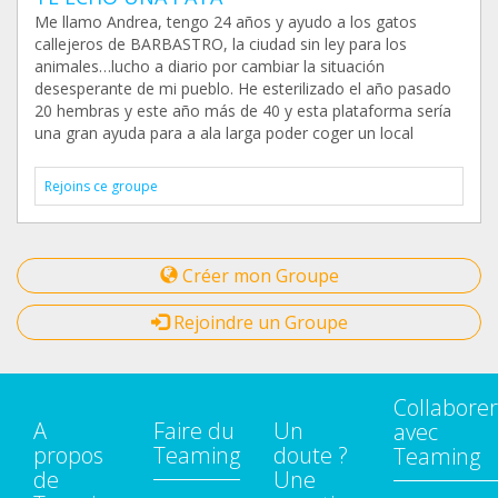
Me llamo Andrea, tengo 24 años y ayudo a los gatos
callejeros de BARBASTRO, la ciudad sin ley para los
animales…lucho a diario por cambiar la situación
desesperante de mi pueblo. He esterilizado el año pasado
20 hembras y este año más de 40 y esta plataforma sería
una gran ayuda para a ala larga poder coger un local
Rejoins ce groupe
Créer mon Groupe
Rejoindre un Groupe
Collaborer
A
Faire du
Un
avec
propos
Teaming
doute ?
Teaming
de
Une