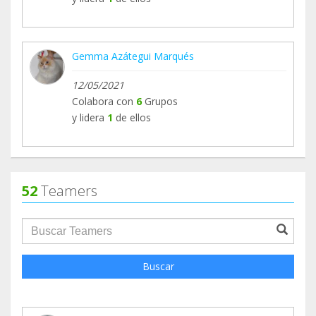
Gemma Azátegui Marqués
12/05/2021
Colabora con
6
Grupos
y lidera
1
de ellos
52
Teamers
groupProfile.searchForm.search.text???
Buscar