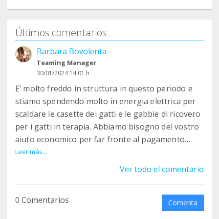
Últimos comentarios
Barbara Bovolenta
Teaming Manager
30/01/2024 14:01 h
E’ molto freddo in struttura in questo periodo e
stiamo spendendo molto in energia elettrica per
scaldare le casette dei gatti e le gabbie di ricovero
per i gatti in terapia. Abbiamo bisogno del vostro
aiuto economico per far fronte al pagamento
delle bollette. Continua a sostenerci con la tua
Leer más...
micro donazione di 1€ al mese.
Ver todo el comentario
0 Comentarios
Comenta