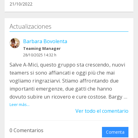
21/10/2022
Actualizaciones
Barbara Bovolenta
Teaming Manager
28/10/2025 14:32 h
Salve A-Mici, questo gruppo sta crescendo, nuovi
teamers si sono affiancati e oggi più che mai
vogliamo ringraziarvi. Stiamo affrontando due
importanti emergenze, due gatti che hanno
dovuto subire un ricovero e cure costose. Bargy è
stato soccorso con una zampa fratturata,
Leer más...
Ver todo el comentario
probabilmente investito. Durante un intervento
chirurgico gli è stata applicata una placca di
titanio e una volta guarito potrà condurre una
0 Comentarios
Comenta
vita assolutamente normale. Ettore ci è stato