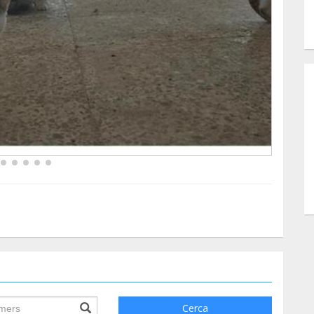
ile.searchForm.search.text???
Cerca