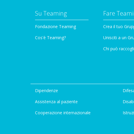
Su Teaming
Fare Teami
Fondazione Teaming
Crea il tuo Gru
Cos'è Teaming?
Unisciti a un G
Chi può raccogli
Dipendenze
Difesa
Assistenza al paziente
Disabi
Cooperazione internazionale
Istruz