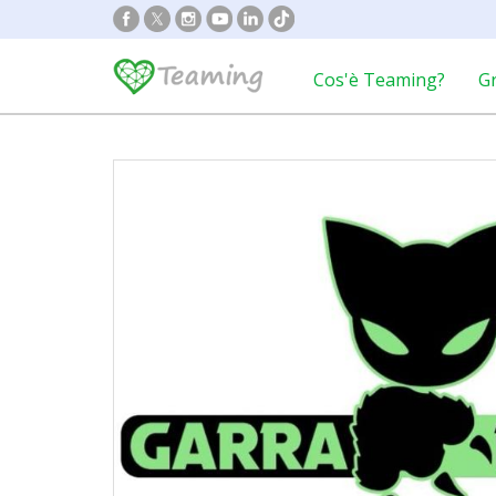
Cos'è Teaming?
G