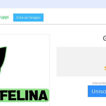
ruppi
Crea un Gruppo
G
Aderendo 
Unisc