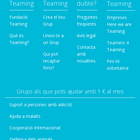
Teaming
Teaming
dubte?
Teaming
Fundació
Crea el teu
Preguntes
Empreses
Teaming
Grup
freqüents
Here we are
Teaming
Què és
Uneix-te a
Avís legal
Teaming?
un Grup
Teamers 4
Contacta
Teaming
Qui pot
amb
recaptar
nosaltres
Fes-te
fons?
voluntari/a
Grups als que pots ajudar amb 1 € al mes
Suport a persones amb adicció
Ajuda a malalts
Cooperació Internacional
Defensa dels animals