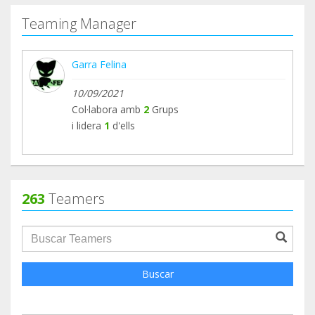
Teaming Manager
Garra Felina
10/09/2021
Col·labora amb
2
Grups
i lidera
1
d'ells
263
Teamers
groupProfile.searchForm.search.text???
Buscar