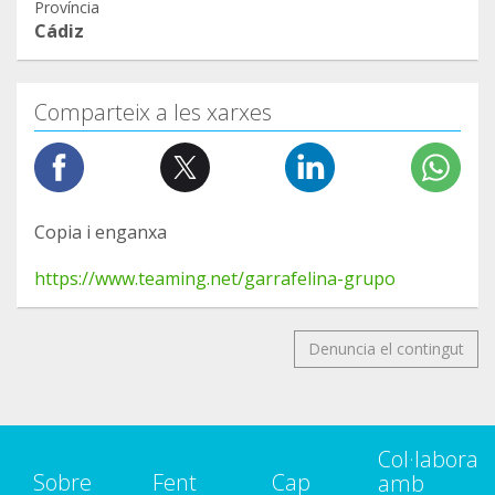
Província
Cádiz
Comparteix a les xarxes
Copia i enganxa
https://www.teaming.net/garrafelina-grupo
Denuncia el contingut
Col·labora
Sobre
Fent
Cap
amb