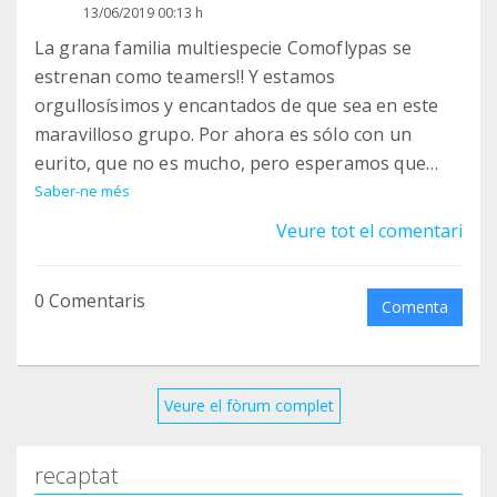
13/06/2019 00:13 h
La grana familia multiespecie Comoflypas se
estrenan como teamers!! Y estamos
orgullosísimos y encantados de que sea en este
maravilloso grupo. Por ahora es sólo con un
eurito, que no es mucho, pero esperamos que
cuando nuestra economía mejore pueda ser
Saber-ne més
bastante más!!
Veure tot el comentari
0 Comentaris
Comenta
Veure el fòrum complet
recaptat