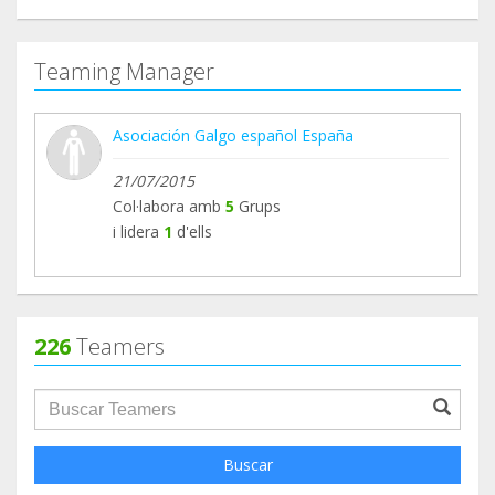
Teaming Manager
Asociación Galgo español España
21/07/2015
Col·labora amb
5
Grups
i lidera
1
d'ells
226
Teamers
groupProfile.searchForm.search.text???
Buscar