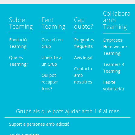
Col·labora
Sobre
Fent
Cap
amb
Teaming
Teaming
dubte?
Teaming
Fundació
Crea el teu
Preguntes
Empreses
Teaming
Grup
freqüents
Here we are
Teaming
Què és
Uneix-te a
Avís legal
Teaming?
un Grup
Teamers 4
Contacta
Teaming
Qui pot
amb
recaptar
nosaltres
Fes-te
fons?
voluntari/a
Grups als que pots ajudar amb 1 € al mes
Suport a persones amb adicció