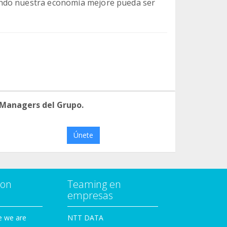
ando nuestra economía mejore pueda ser
 Managers del Grupo.
Únete
con
Teaming en
empresas
e we are
NTT DATA