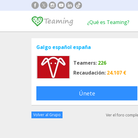
¿Qué es Teaming?
Galgo español españa
Teamers:
226
Recaudación:
24.107 €
Únete
Volver al Grupo
Ver el foro compl