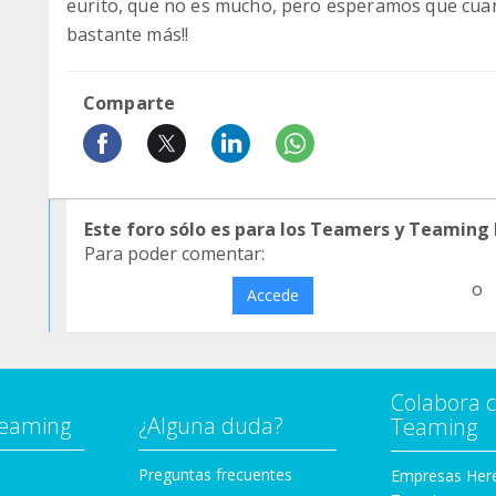
eurito, que no es mucho, pero esperamos que cu
bastante más!!
Comparte
Este foro sólo es para los Teamers y Teaming
Para poder comentar:
o
Accede
Colabora 
Teaming
¿Alguna duda?
Teaming
Preguntas frecuentes
Empresas Her