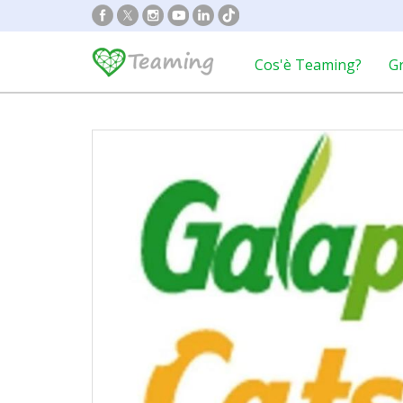
Cos'è Teaming?
G