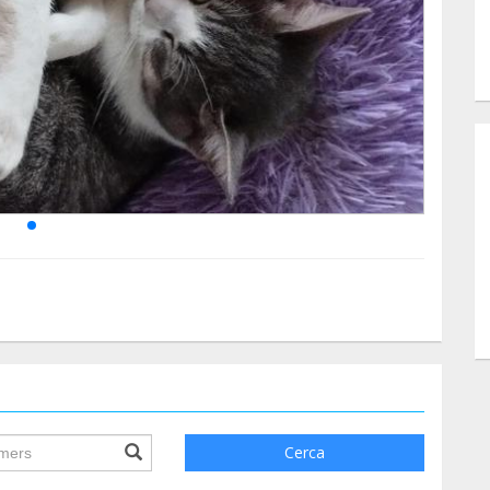
ile.searchForm.search.text???
Cerca