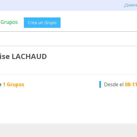
¿Quier
Grupos
Crea un Grupo
ise LACHAUD
e
1 Grupos
Desde el
08-1