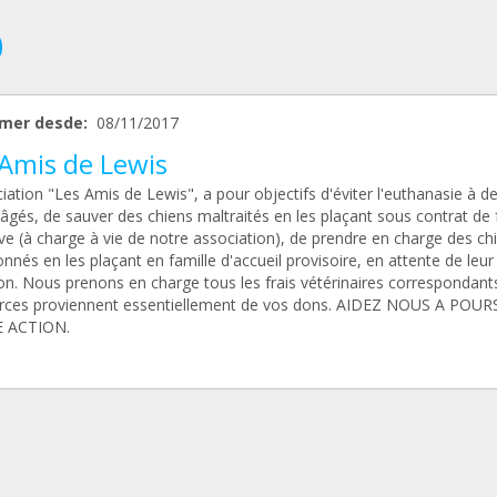
mer desde:
08/11/2017
 Amis de Lewis
iation "Les Amis de Lewis", a pour objectifs d'éviter l'euthanasie à d
âgés, de sauver des chiens maltraités en les plaçant sous contrat de 
ive (à charge à vie de notre association), de prendre en charge des ch
nés en les plaçant en famille d'accueil provisoire, en attente de leur
on. Nous prenons en charge tous les frais vétérinaires correspondant
rces proviennent essentiellement de vos dons. AIDEZ NOUS A POUR
 ACTION.