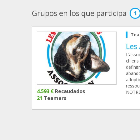
Grupos en los que participa
1
Tea
Les
L’assoc
chiens 
définit
abandon
adopti
ressou
4.593 €
Recaudados
NOTRE
21
Teamers