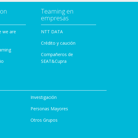
con
Teaming en
empresas
e we are
NTT DATA
Crédito y caución
aming
Compañeros de
io
SEAT&Cupra
Investigación
Personas Mayores
Otros Grupos