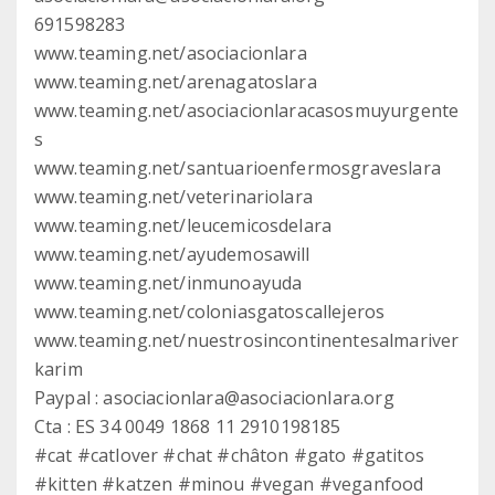
691598283
www.teaming.net/asociacionlara
www.teaming.net/arenagatoslara
www.teaming.net/asociacionlaracasosmuyurgente
s
www.teaming.net/santuarioenfermosgraveslara
www.teaming.net/veterinariolara
www.teaming.net/leucemicosdelara
www.teaming.net/ayudemosawill
www.teaming.net/inmunoayuda
www.teaming.net/coloniasgatoscallejeros
www.teaming.net/nuestrosincontinentesalmariver
karim
Paypal : asociacionlara@asociacionlara.org
Cta : ES 34 0049 1868 11 2910198185
#cat #catlover #chat #châton #gato #gatitos
#kitten #katzen #minou #vegan #veganfood