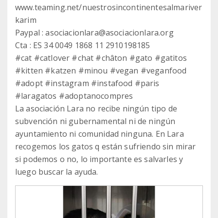
www.teaming.net/nuestrosincontinentesalmariver
karim
Paypal : asociacionlara@asociacionlara.org
Cta : ES 34 0049 1868 11 2910198185
#cat #catlover #chat #châton #gato #gatitos
#kitten #katzen #minou #vegan #veganfood
#adopt #instagram #instafood #paris
#laragatos #adoptanocompres
La asociación Lara no recibe ningún tipo de
subvención ni gubernamental ni de ningún
ayuntamiento ni comunidad ninguna. En Lara
recogemos los gatos q están sufriendo sin mirar
si podemos o no, lo importante es salvarles y
luego buscar la ayuda.