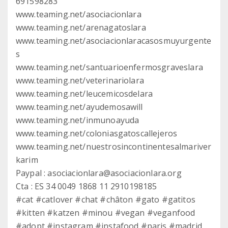
691598283
www.teaming.net/asociacionlara
www.teaming.net/arenagatoslara
www.teaming.net/asociacionlaracasosmuyurgente
s
www.teaming.net/santuarioenfermosgraveslara
www.teaming.net/veterinariolara
www.teaming.net/leucemicosdelara
www.teaming.net/ayudemosawill
www.teaming.net/inmunoayuda
www.teaming.net/coloniasgatoscallejeros
www.teaming.net/nuestrosincontinentesalmariver
karim
Paypal : asociacionlara@asociacionlara.org
Cta : ES 34 0049 1868 11 2910198185
#cat #catlover #chat #châton #gato #gatitos
#kitten #katzen #minou #vegan #veganfood
#adopt #instagram #instafood #paris #madrid