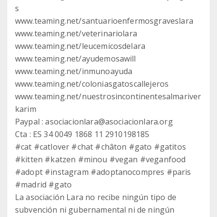
s
www.teaming.net/santuarioenfermosgraveslara
www.teaming.net/veterinariolara
www.teaming.net/leucemicosdelara
www.teaming.net/ayudemosawill
www.teaming.net/inmunoayuda
www.teaming.net/coloniasgatoscallejeros
www.teaming.net/nuestrosincontinentesalmariver
karim
Paypal : asociacionlara@asociacionlara.org
Cta : ES 34 0049 1868 11 2910198185
#cat #catlover #chat #châton #gato #gatitos
#kitten #katzen #minou #vegan #veganfood
#adopt #instagram #adoptanocompres #paris
#madrid #gato
La asociación Lara no recibe ningún tipo de
subvención ni gubernamental ni de ningún