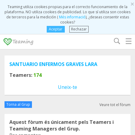
×
Teaming utiliza cookies propias para el correcto funcionamiento de la
plataforma. NO utiliza cookies de publicidad. Lo que sí utiliza son cookies
de terceros para la medición (
Més informació
), ¿deseas consentir estas
cookies?
Aceptar
Rechazar
☰
SANTUARIO ENFERMOS GRAVES LARA
Teamers:
174
Uneix-te
Torna al Grup
Veure tot el fòrum
Aquest fòrum és únicament pels Teamers i
Teaming Managers del Grup.