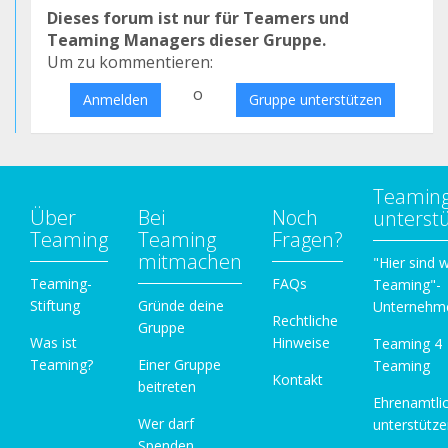
Dieses forum ist nur für Teamers und
Teaming Managers dieser Gruppe.
Um zu kommentieren:
o
Anmelden
Gruppe unterstützen
Teamin
Über
Bei
Noch
unterst
Teaming
Teaming
Fragen?
mitmachen
"Hier sind w
Teaming-
FAQs
Teaming"-
Stiftung
Gründe deine
Unternehm
Rechtliche
Gruppe
Was ist
Hinweise
Teaming 4
Teaming?
Einer Gruppe
Teaming
Kontakt
beitreten
Ehrenamtli
Wer darf
unterstütz
Spenden