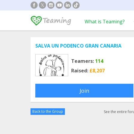
What is Teaming?
SALVA UN PODENCO GRAN CANARIA
Teamers:
114
Raised:
£8,207
Join
Back to the Group
See the entire fo