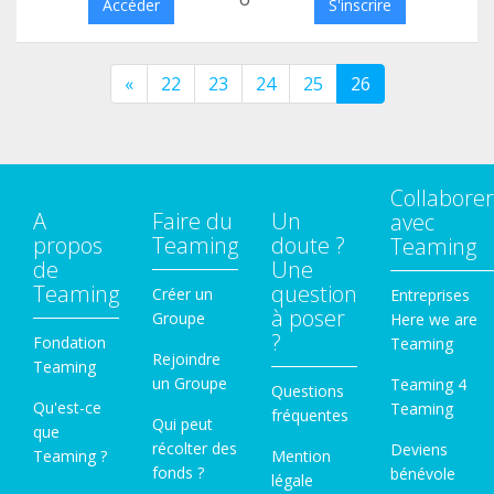
Accéder
S'inscrire
«
22
23
24
25
26
Collaborer
A
Faire du
Un
avec
propos
Teaming
doute ?
Teaming
de
Une
Teaming
question
Créer un
Entreprises
à poser
Groupe
Here we are
?
Fondation
Teaming
Rejoindre
Teaming
un Groupe
Teaming 4
Questions
Qu'est-ce
Teaming
fréquentes
Qui peut
que
récolter des
Deviens
Teaming ?
Mention
fonds ?
bénévole
légale