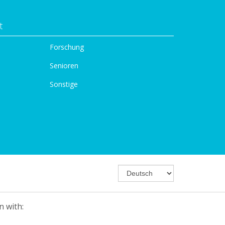
t
Forschung
Senioren
Sonstige
n with: