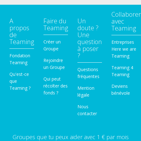
Collaborer
A
Faire du
Un
avec
propos
Teaming
doute ?
Teaming
de
Une
Teaming
question
Créer un
Entreprises
à poser
Groupe
Here we are
?
Fondation
Teaming
Rejoindre
Teaming
un Groupe
Teaming 4
Questions
Qu'est-ce
Teaming
fréquentes
Qui peut
que
récolter des
Deviens
Teaming ?
Mention
fonds ?
bénévole
légale
Nous
contacter
Groupes que tu peux aider avec 1 € par mois