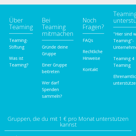
Teamin
Über
Bei
Noch
unterst
Teaming
Teaming
Fragen?
mitmachen
"Hier sind w
Teaming-
FAQs
Teaming"-
Stiftung
Gründe deine
Unternehm
Rechtliche
Gruppe
Was ist
Hinweise
Teaming 4
Teaming?
Einer Gruppe
Teaming
Kontakt
beitreten
Ehrenamtli
Wer darf
unterstütz
Spenden
sammeln?
Gruppen, die du mit 1 € pro Monat unterstützen
kannst