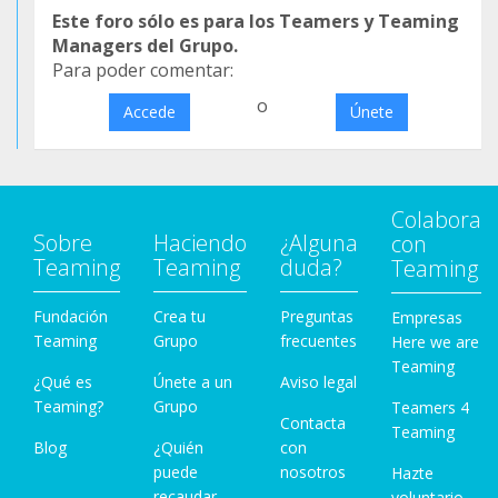
Este foro sólo es para los Teamers y Teaming
Managers del Grupo.
Para poder comentar:
o
Accede
Únete
Colabora
Sobre
Haciendo
¿Alguna
con
Teaming
Teaming
duda?
Teaming
Fundación
Crea tu
Preguntas
Empresas
Teaming
Grupo
frecuentes
Here we are
Teaming
¿Qué es
Únete a un
Aviso legal
Teaming?
Grupo
Teamers 4
Contacta
Teaming
Blog
¿Quién
con
puede
nosotros
Hazte
recaudar
voluntario