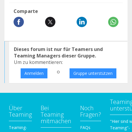
Comparte
Dieses forum ist nur für Teamers und
Teaming Managers dieser Gruppe.
Um zu kommentieren:
o
Anmelden
Gruppe unterstützen
Teamin
Über
Bei
Noch
unterst
Teaming
Teaming
Fragen?
mitmachen
"Hier sind w
Teaming-
FAQs
Teaming"-