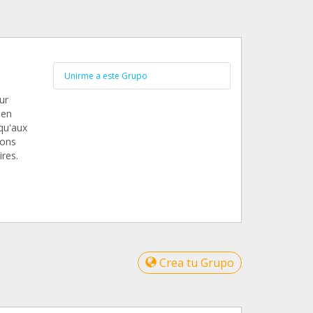
Unirme a este Grupo
ur
 en
qu'aux
ions
ires.
Crea tu Grupo