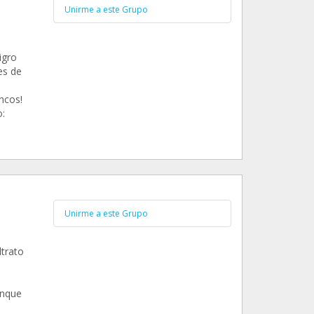
Unirme a este Grupo
igro
es de
ncos!
:
Unirme a este Grupo
trato
unque