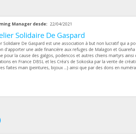
ming Manager desde:
22/04/2021
elier Solidaire De Gaspard
er Solidaire De Gaspard est une association à but non lucratif qui a po
on d'apporter une aide financière aux refuges de Malagon et Guareña
e pour la cause des galgos, podencos et autres chiens martyrs ainsi 
ations en France DBSL et les Créa's de Sokoska par la vente de créat
res faites main (peintures, bijoux ...) ainsi que par des dons en numéra