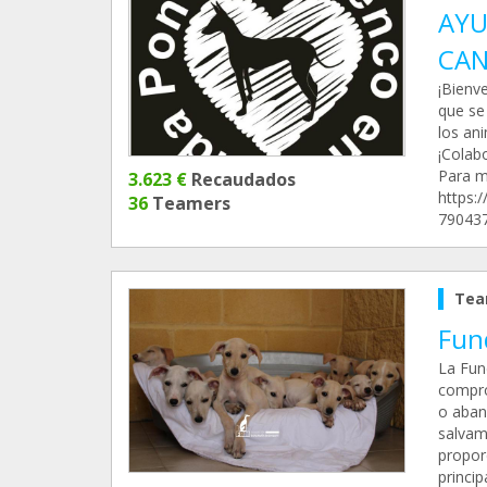
AYU
CAN
¡Bienv
que se
los an
¡Colab
Para m
3.623 €
Recaudados
https:
36
Teamers
790437
Tea
Fun
La Fun
compro
o aban
salvam
propor
princi