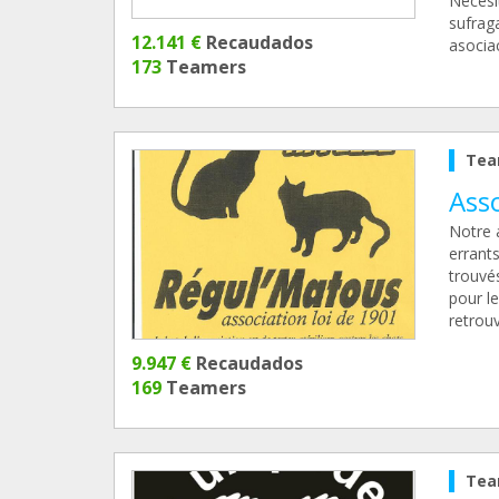
Necesi
sufrag
12.141 €
Recaudados
asocia
173
Teamers
Tea
Ass
Notre 
errants
trouvés
pour l
retrouv
9.947 €
Recaudados
169
Teamers
Tea