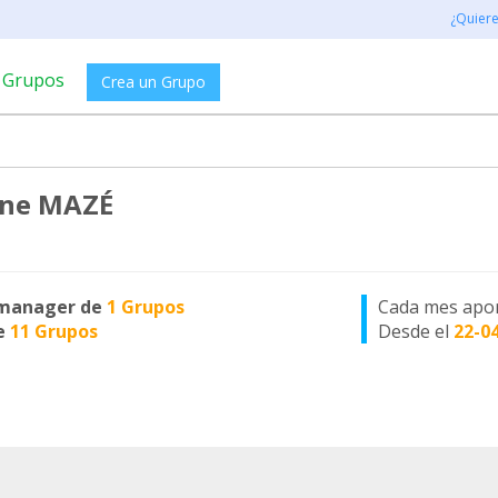
¿Quier
Grupos
Crea un Grupo
ine MAZÉ
manager de
1 Grupos
Cada mes apo
e
11 Grupos
Desde el
22-0