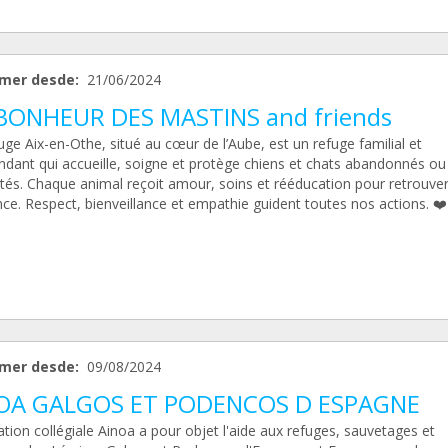
mer desde:
21/06/2024
BONHEUR DES MASTINS and friends
ge Aix-en-Othe, situé au cœur de l’Aube, est un refuge familial et
ndant qui accueille, soigne et protège chiens et chats abandonnés ou
ités. Chaque animal reçoit amour, soins et rééducation pour retrouve
ce. Respect, bienveillance et empathie guident toutes nos actions. ❤️
mer desde:
09/08/2024
OA GALGOS ET PODENCOS D ESPAGNE
tion collégiale Ainoa a pour objet l'aide aux refuges, sauvetages et