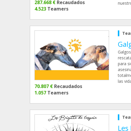
287.668 €
Recaudados
nuestr
4.523
Teamers
Tea
Galg
Galgos
rescat
para s
asesin
totalm
las vi
70.807 €
Recaudados
1.057
Teamers
Tea
Les 