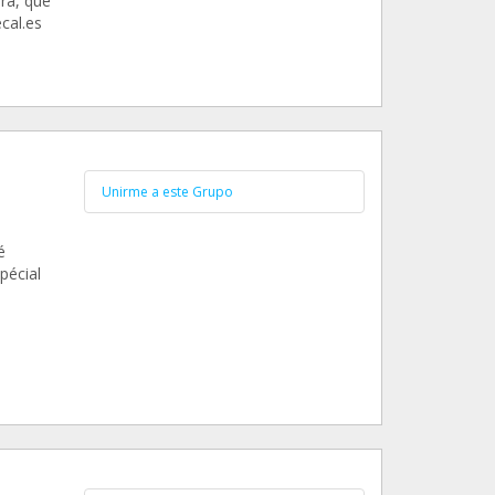
ra, que
cal.es
Unirme a este Grupo
é
pécial