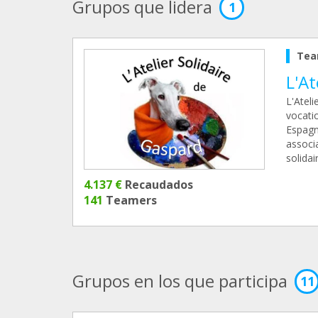
Grupos que lidera
1
Tea
L'At
L'Ateli
vocati
Espagn
associ
solidai
4.137 €
Recaudados
141
Teamers
Grupos en los que participa
11