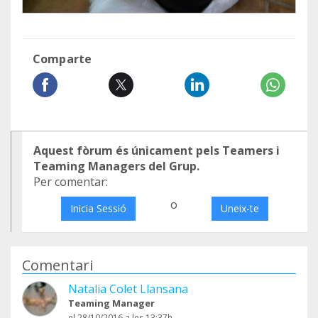
Comparte
Aquest fòrum és únicament pels Teamers i
Teaming Managers del Grup.
Per comentar:
o
Inicia Sessió
Uneix-te
Comentari
Natalia Colet Llansana
Teaming Manager
el 28/10/2016 a les 13:37h