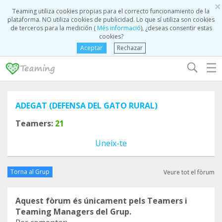
×
Teaming utiliza cookies propias para el correcto funcionamiento de la
plataforma. NO utiliza cookies de publicidad. Lo que sí utiliza son cookies
de terceros para la medición (
Més informació
), ¿deseas consentir estas
cookies?
Aceptar
Rechazar
☰
ADEGAT (DEFENSA DEL GATO RURAL)
Teamers:
21
Uneix-te
Torna al Grup
Veure tot el fòrum
Aquest fòrum és únicament pels Teamers i
Teaming Managers del Grup.