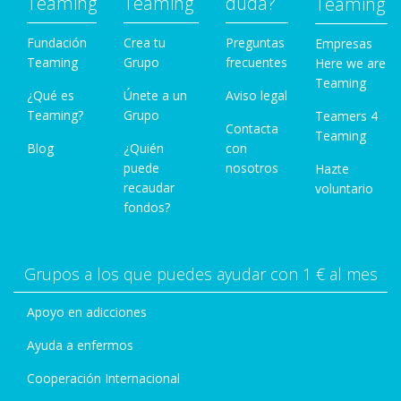
Teaming
Teaming
duda?
Teaming
Fundación
Crea tu
Preguntas
Empresas
Teaming
Grupo
frecuentes
Here we are
Teaming
¿Qué es
Únete a un
Aviso legal
Teaming?
Grupo
Teamers 4
Contacta
Teaming
Blog
¿Quién
con
puede
nosotros
Hazte
recaudar
voluntario
fondos?
Grupos a los que puedes ayudar con 1 € al mes
Apoyo en adicciones
Ayuda a enfermos
Cooperación Internacional