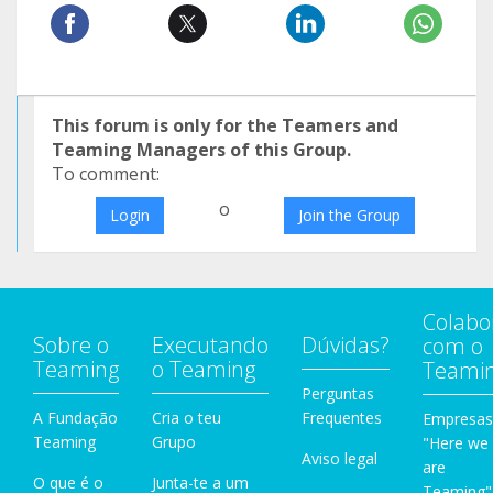
This forum is only for the Teamers and
Teaming Managers of this Group.
To comment:
o
Login
Join the Group
Colabo
Sobre o
Executando
Dúvidas?
com o
Teaming
o Teaming
Teami
Perguntas
A Fundação
Cria o teu
Frequentes
Empresas
Teaming
Grupo
"Here we
Aviso legal
are
O que é o
Junta-te a um
Teaming"