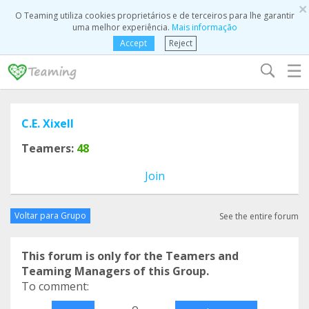
×
O Teaming utiliza cookies proprietários e de terceiros para lhe garantir
uma melhor experiência.
Mais informação
Accept
Reject
☰
C.E. Xixell
Teamers:
48
Join
Voltar para Grupo
See the entire forum
This forum is only for the Teamers and
Teaming Managers of this Group.
To comment:
o