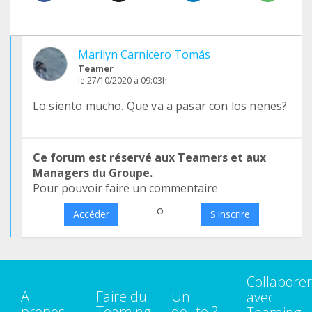
Marilyn Carnicero Tomás
Teamer
le 27/10/2020 à 09:03h
Lo siento mucho. Que va a pasar con los nenes?
Ce forum est réservé aux Teamers et aux
Managers du Groupe.
Pour pouvoir faire un commentaire
o
Accéder
S'inscrire
Collaborer
A
Faire du
Un
avec
propos
Teaming
doute ?