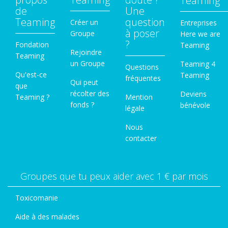
Teaming
de
Une
Teaming
question
Créer un
Entreprises
à poser
Groupe
Here we are
?
Fondation
Teaming
Rejoindre
Teaming
un Groupe
Teaming 4
Questions
Qu'est-ce
Teaming
fréquentes
Qui peut
que
récolter des
Deviens
Teaming ?
Mention
fonds ?
bénévole
légale
Nous
contacter
Groupes que tu peux aider avec 1 € par mois
Toxicomanie
Aide à des malades