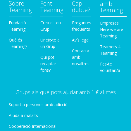
Sobre
Fent
Cap
amb
Teaming
Teaming
dubte?
Teaming
Fundació
Crea el teu
Preguntes
Empreses
Teaming
Grup
freqüents
Here we are
Teaming
Què és
Uneix-te a
Avís legal
Teaming?
un Grup
Teamers 4
Contacta
Teaming
Qui pot
amb
recaptar
nosaltres
Fes-te
fons?
voluntari/a
Grups als que pots ajudar amb 1 € al mes
Suport a persones amb adicció
Ajuda a malalts
Cooperació Internacional