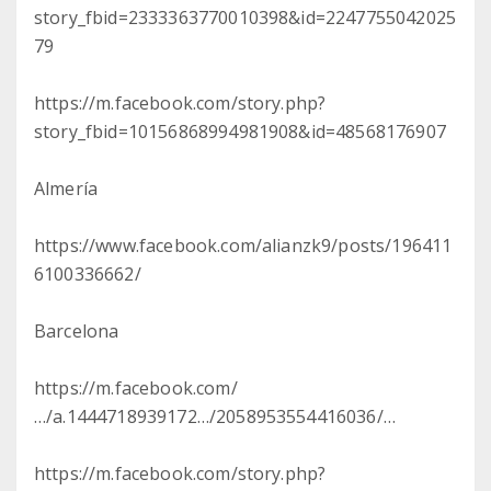
story_fbid=2333363770010398&id=2247755042025
79
https://m.facebook.com/story.php?
story_fbid=10156868994981908&id=48568176907
Almería
https://www.facebook.com/alianzk9/posts/196411
6100336662/
Barcelona
https://m.facebook.com/
…/a.1444718939172…/2058953554416036/…
https://m.facebook.com/story.php?