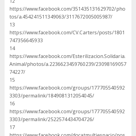
12
https://www.facebook.com/351435131629702/pho
tos/a.454241511349063/3117672005005987/
13
https://www.facebook.com/CV.Carters/posts/1801
747356645933
14
https://www.facebook.com/Esterilizacion.Solidaria.
Animal/photos/a.2236623459760239/23098169057
74227/
15
https://www.facebook.com/groups/177705540592
3303/permalink/1849081312054045/
16
https://www.facebook.com/groups/177705540592
3303/permalink/2522574434704726/
17
https://www.facebook.com/docatmultiespacio/pos