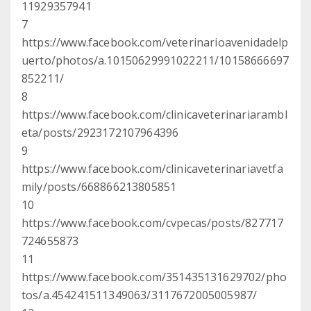
11929357941
7
https://www.facebook.com/veterinarioavenidadelp
uerto/photos/a.10150629991022211/10158666697
852211/
8
https://www.facebook.com/clinicaveterinariarambl
eta/posts/2923172107964396
9
https://www.facebook.com/clinicaveterinariavetfa
mily/posts/668866213805851
10
https://www.facebook.com/cvpecas/posts/827717
724655873
11
https://www.facebook.com/351435131629702/pho
tos/a.454241511349063/3117672005005987/