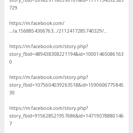
story_fbid=2698297180396107&id=1711754392383
729
https://m.facebook.com/
…/a.1568854306763…/2112417285740329/…
https://m.facebook.com/story.php?
story_fbid=489438308221194&id=10001465086163
0
https://m.facebook.com/story.php?
story_fbid=1075604039263518&id=1590606775845
30
https://m.facebook.com/story.php?
story_fbid=915628521957686&id=14719078880146
7