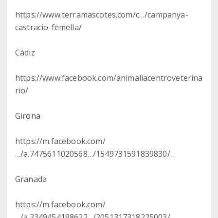
https://www.terramascotes.com/c…/campanya-
castracio-femella/
Cádiz
https://www.facebook.com/animaliacentroveterina
rio/
Girona
https://m.facebook.com/
…/a.7475611020568…/1549731591839830/…
Granada
https://m.facebook.com/
…/a.2349454198622…/2051317318225003/…