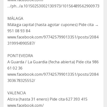
…/ph…/a.10150253002130973/10156489562900973
MÁLAGA
Málaga capital (hasta agotar cupones) Pide cita →
951 08 93 84
www.facebook.com/977425799013351/posts/2084
319994990587/
PONTEVEDRA
A Guarda / La Guardia (fecha abierta) Pide cita 986
61 02 36
www.facebook.com/977425799013351/posts/2084
303678325552/
VALENCIA
Alzira (hasta 31 enero) Pide cita 627 393 415
www.facebook.com/