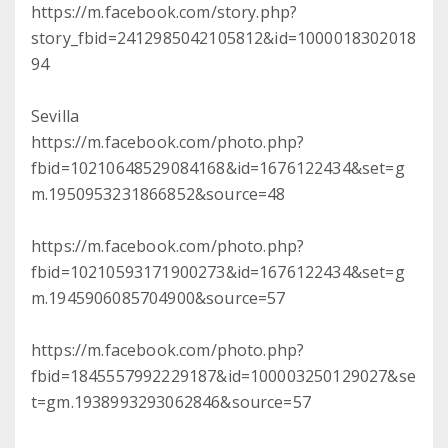
https://m.facebook.com/story.php?
story_fbid=2412985042105812&id=1000018302018
94
Sevilla
https://m.facebook.com/photo.php?
fbid=10210648529084168&id=1676122434&set=g
m.1950953231866852&source=48
https://m.facebook.com/photo.php?
fbid=10210593171900273&id=1676122434&set=g
m.1945906085704900&source=57
https://m.facebook.com/photo.php?
fbid=1845557992229187&id=100003250129027&se
t=gm.1938993293062846&source=57