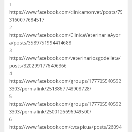
1
https://www.facebook.com/clinicamonvet/posts/79
3160077684517
2
https://www.facebook.com/ClinicaVeterinariaAyor
a/posts/3589751994414688
3
https://www.facebook.com/veterinariosgodelleta/
posts/3202991776496366
4
https://www.facebook.com/groups/177705540592
3303/permalink/2513867748908728/
5
https://www.facebook.com/groups/177705540592
3303/permalink/2500126696949500/
6
https://www.facebook.com/cvcapicua/posts/26094