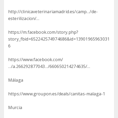
http://clinicaveterinariamadrid.es/camp…/de-
esterilizacion/…
https://m.facebook.com/story.php?
story_fbid=652242574974686&id=13901965963031
6
https://www.facebook.com/
…/a.266292877043…/660650214274635/…
Málaga
https://www.groupon.es/deals/canitas-malaga-1
Murcia