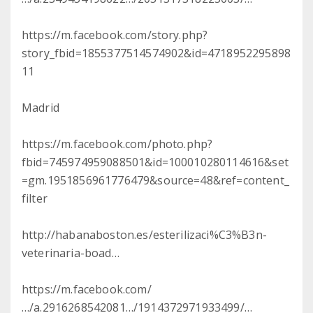
https://m.facebook.com/story.php?
story_fbid=1855377514574902&id=4718952295898
11
Madrid
https://m.facebook.com/photo.php?
fbid=745974959088501&id=100010280114616&set
=gm.1951856961776479&source=48&ref=content_
filter
http://habanaboston.es/esterilizaci%C3%B3n-
veterinaria-boad…
https://m.facebook.com/
…/a.2916268542081…/1914372971933499/…