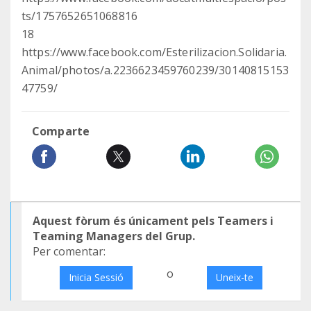
ts/1757652651068816
18
https://www.facebook.com/Esterilizacion.Solidaria.
Animal/photos/a.2236623459760239/30140815153
47759/
Comparte
Aquest fòrum és únicament pels Teamers i
Teaming Managers del Grup.
Per comentar:
o
Inicia Sessió
Uneix-te