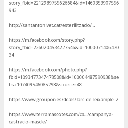
story_fbid=2212989755626684&id=1460353907556
943
http://santantonivet.cat/esterilitzacio/…
https://m.facebook.com/story.php?
story_fbid=2260204534227546&id=1000071406470
34
https://m.facebook.com/photo.php?
fbid=1093477347478508&id=100004487590938&se
t=a.107409546085298&source=48
https://www.groupon.es/deals/larc-de-leixample-2
https://www.terramascotes.com/ca…/campanya-
castracio-mascle/