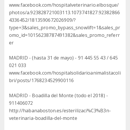
www.facebook.com/hospitalveterinario.elbosque/
photos/a.923828721003113.1073741827.92382866
4336452/1813590672026909/?
type=3&sales_promo_bypass_snowlift=1&sales_pr
omo_id=10156238787491382&sales_promo_referr
er
MADRID - (hasta 31 de mayo) - 91 445 55 43 / 645
021 033
www.facebook.com/hospitalsolidarioanimalistacoli
bri/posts/1768234529900116
MADRID - Boadilla del Monte (todo el 2018) -
911406072
http://habanaboston.es/esterilizaci%C3%B3n-
veterinaria-boadilla-del-monte