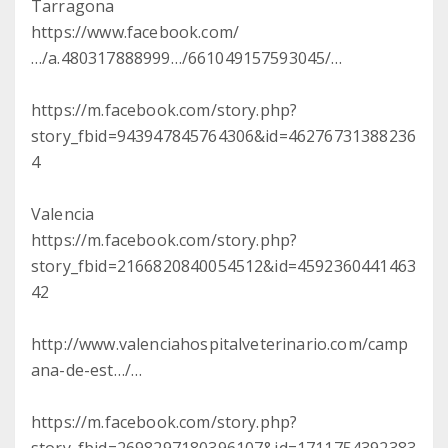
Tarragona
https://www.facebook.com/
…/a.480317888999…/661049157593045/…
https://m.facebook.com/story.php?
story_fbid=943947845764306&id=46276731388236
4
Valencia
https://m.facebook.com/story.php?
story_fbid=2166820840054512&id=4592360441463
42
http://www.valenciahospitalveterinario.com/camp
ana-de-est…/…
https://m.facebook.com/story.php?