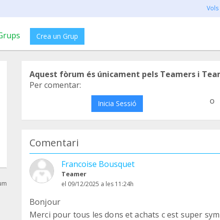
Vols
Grups
Crea un Grup
Aquest fòrum és únicament pels Teamers i Tea
Per comentar:
o
Inicia Sessió
Comentari
Francoise Bousquet
Teamer
rum
el 09/12/2025 a les 11:24h
Bonjour
Merci pour tous les dons et achats c est super sym