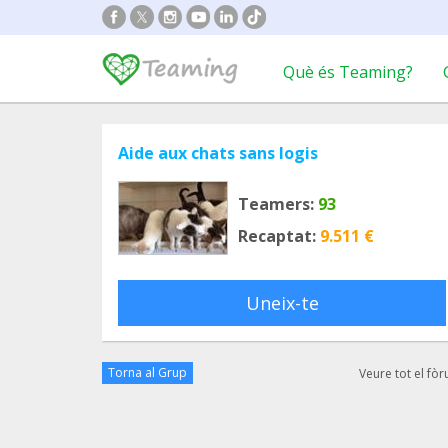
Què és Teaming?
Aide aux chats sans logis
Teamers:
93
Recaptat:
9.511 €
Uneix-te
Torna al Grup
Veure tot el fò