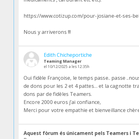
https://www.cotizup.com/pour-josiane-et-ses-b
Nous y arriverons !!!
Edith Chicheportiche
Teaming Manager
el 10/12/2025 a les 12:35h
Oui fidèle Françoise, le temps passe.. passe ..n
de dons pour les 2 et 4 pattes… et la cagnotte tr
dons par de fidèles Teamers.
Encore 2000 euros j’ai confiance,
Merci pour votre empathie et bienveillance chère
Aquest fòrum és únicament pels Teamers i T