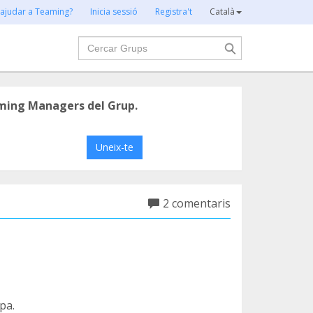
 ajudar a Teaming?
Inicia sessió
Registra't
Català
Cercar
ming Managers del Grup.
Uneix-te
2 comentaris
pa.