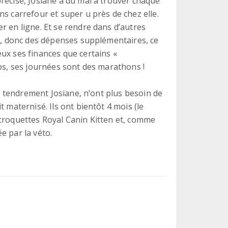
récisé, Josiane a du mal à trouver chaque
s carrefour et super u près de chez elle.
r en ligne. Et se rendre dans d’autres
es, donc des dépenses supplémentaires, ce
ux ses finances que certains «
mps, ses journées sont des marathons !
it tendrement Josiane, n’ont plus besoin de
 maternisé. Ils ont bientôt 4 mois (le
 croquettes Royal Canin Kitten et, comme
e par la véto.