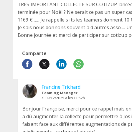
TRÈS IMPORTANT COLLECTE SUR COTIZUP lancée le 5 j
terminée pour Noël ? Ne serait ce pas un super ca
1169 €…… Je rappelle si ts les teamers donnent 10 € 
Je sais nous donnons souvent à d autres asso…. Un 
Bonne journée et merci de participer sur cotizup po
Comparte
Francine Trichard
Teaming Manager
el 09/12/2025 a les 11:52h
Bonjour Françoise, merci pour ce rappel mais en 
a dû augmenter la collecte pour permettre à Josi
faisant face aux différentes augmentations de prix
médicaments , carburant etc etc).