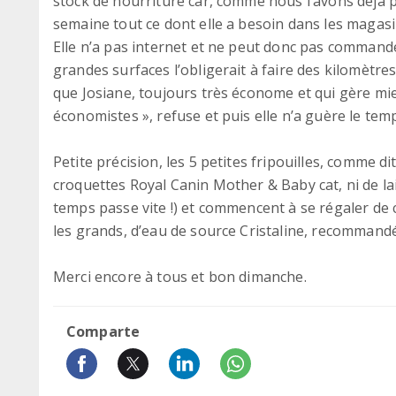
stock de nourriture car, comme nous l’avons déjà p
semaine tout ce dont elle a besoin dans les magasin
Elle n’a pas internet et ne peut donc pas commande
grandes surfaces l’obligerait à faire des kilomètr
que Josiane, toujours très économe et qui gère mie
économistes », refuse et puis elle n’a guère le te
Petite précision, les 5 petites fripouilles, comme d
croquettes Royal Canin Mother & Baby cat, ni de lait
temps passe vite !) et commencent à se régaler de
les grands, d’eau de source Cristaline, recommandé
Merci encore à tous et bon dimanche.
Comparte