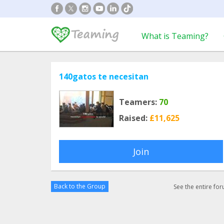
What is Teaming?
140gatos te necesitan
Teamers:
70
Raised:
£11,625
Join
Back to the Group
See the entire fo