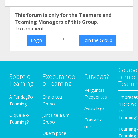
This forum is only for the Teamers and
Teaming Managers of this Group.
To comment:
o
Login
Join the Group
Colabo
Sobre o
Executando
Dúvidas?
com o
Teaming
o Teaming
Teami
Perguntas
A Fundação
Cria o teu
Frequentes
Empresas
Teaming
Grupo
"Here we
Aviso legal
are
O que é o
Junta-te a um
Teaming"
Contacta-
Teaming?
Grupo
nos
Teaming 
Quem pode
Teaming