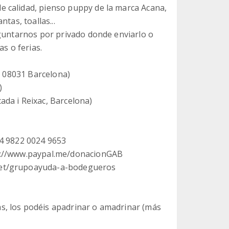
e calidad, pienso puppy de la marca Acana,
tas, toallas...
eguntarnos por privado donde enviarlo o
as o ferias.
3, 08031 Barcelona)
)
da i Reixac, Barcelona)
34 9822 0024 9653
ps://www.paypal.me/donacionGAB
net/grupoayuda-a-bodegueros
 los podéis apadrinar o amadrinar (más