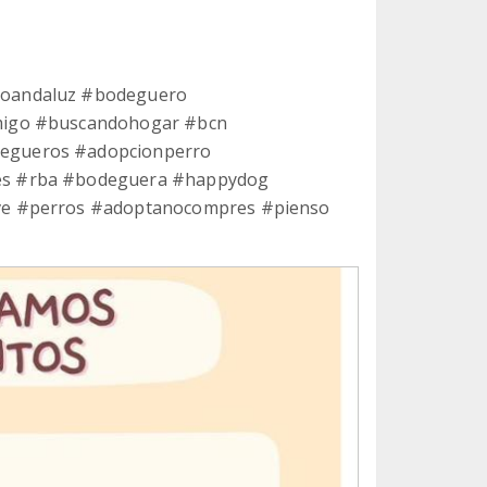
roandaluz #bodeguero
migo #buscandohogar #bcn
egueros #adopcionperro
es #rba #bodeguera #happydog
ve #perros #adoptanocompres #pienso