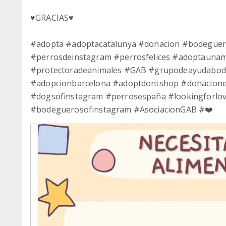
♥️GRACIAS♥️
#adopta #adoptacatalunya #donacion #bodegue
#perrosdeinstagram #perrosfelices #adoptauna
#protectoradeanimales #GAB #grupodeayudabod
#adopcionbarcelona #adoptdontshop #donacion
#dogsofinstagram #perrosespaña #lookingforlo
#bodeguerosofinstagram #AsociacionGAB #❤️