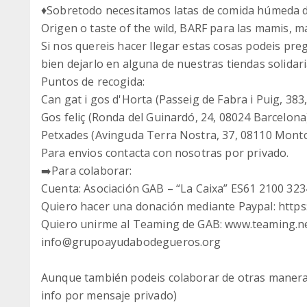
♦️Sobretodo necesitamos latas de comida húmeda d
Origen o taste of the wild, BARF para las mamis, man
Si nos quereis hacer llegar estas cosas podeis pr
bien dejarlo en alguna de nuestras tiendas solidari
Puntos de recogida:
Can gat i gos d'Horta (Passeig de Fabra i Puig, 38
Gos feliç (Ronda del Guinardó, 24, 08024 Barcelona
Petxades (Avinguda Terra Nostra, 37, 08110 Montca
Para envios contacta con nosotras por privado.
➡️Para colaborar:
Cuenta: Asociación GAB – “La Caixa” ES61 2100 32
Quiero hacer una donación mediante Paypal: htt
Quiero unirme al Teaming de GAB: www.teaming.
info@grupoayudabodegueros.org
Aunque también podeis colaborar de otras maneras,
info por mensaje privado)