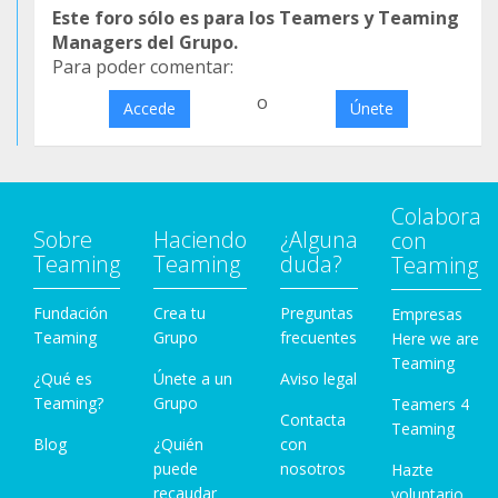
Este foro sólo es para los Teamers y Teaming
Managers del Grupo.
Para poder comentar:
o
Accede
Únete
Colabora
Sobre
Haciendo
¿Alguna
con
Teaming
Teaming
duda?
Teaming
Fundación
Crea tu
Preguntas
Empresas
Teaming
Grupo
frecuentes
Here we are
Teaming
¿Qué es
Únete a un
Aviso legal
Teaming?
Grupo
Teamers 4
Contacta
Teaming
Blog
¿Quién
con
puede
nosotros
Hazte
recaudar
voluntario