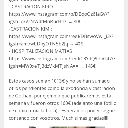
- CASTRACION KIRO:
https://www.instagram.com/p/DBqoQz6IaGV/?
igsh=c3VrNWdtMnRucHhz → 40€
-CASTRACION KIMI:
https://www.instagram.com/reel/DBswoVwI_i3/?
igsh=amowbDhyOTN5b2Jq → 40€
- HOSPITALIZACIÓN MATIAS
https://www.instagram.com/reel/C3YdQ9nhG47/?
igsh=MW0xeTJ3dzVkMTJsNA== → 145€
Estos casos suman 1013€ y no se han sumado
otros pendientes como la exodoncia y castración
de Gotham por ejemplo que publicaremos esta
semana y fueron otros 160€ (adelanto una fotillo
de como tenía la boca)... Esperamos poder seguir
contando con vosotros. Muchisimas gracias!!!!