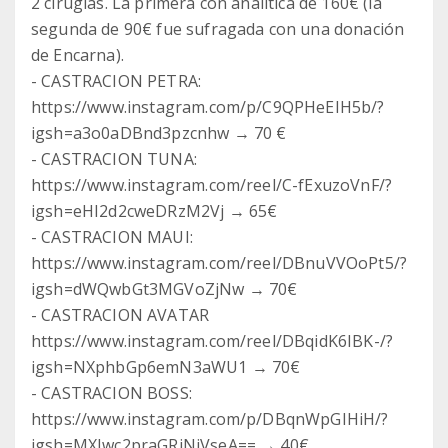
2 cirugías. La primera con analítica de 160€ (la
segunda de 90€ fue sufragada con una donación
de Encarna).
- CASTRACION PETRA:
https://www.instagram.com/p/C9QPHeEIH5b/?
igsh=a3o0aDBnd3pzcnhw → 70 €
- CASTRACION TUNA:
https://www.instagram.com/reel/C-fExuzoVnF/?
igsh=eHI2d2cweDRzM2Vj → 65€
- CASTRACION MAUI:
https://www.instagram.com/reel/DBnuVVOoPt5/?
igsh=dWQwbGt3MGVoZjNw → 70€
- CASTRACION AVATAR
https://www.instagram.com/reel/DBqidK6IBK-/?
igsh=NXphbGp6emN3aWU1 → 70€
- CASTRACION BOSS:
https://www.instagram.com/p/DBqnWpGIHiH/?
igsh=MXIwc2praGRiNjVseA== → 40€