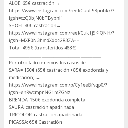
ALOE: 65€ castración →
https://www.instagram.com/reel/CuuL93pohkr/?
igsh=czQ0bjN0bTBybnI1
SHOEI: 40€ castración→
https://www.instagram.com/reel/Cuk1j5KIQNH/?
igsh=MXR0N3hmdXdocGR3ZA==
Total: 495€ (transferidos 488€)
_____________________________________________
Por otro lado tenemos los casos de:
SARA= 150€ (65€ castración +85€ exodoncia y
medicación) →
https://www.instagram.com/p/Cy1eeBfvqp0/?
igsh=enRwcmpnNG1mZGNz
BRENDA: 150€ exodoncia completa
SAURA: castración apadrinada
TRICOLOR: castración apadrinada
PICASSA: 65€ Castración