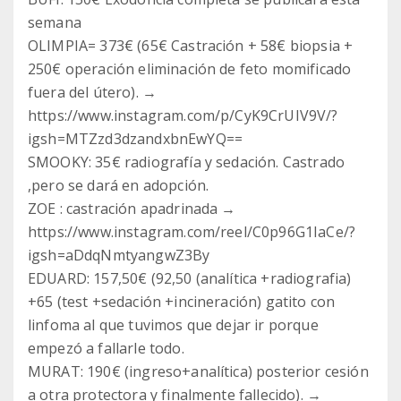
semana
OLIMPIA= 373€ (65€ Castración + 58€ biopsia +
250€ operación eliminación de feto momificado
fuera del útero). →
https://www.instagram.com/p/CyK9CrUIV9V/?
igsh=MTZzd3dzandxbnEwYQ==
SMOOKY: 35€ radiografía y sedación. Castrado
,pero se dará en adopción.
ZOE : castración apadrinada →
https://www.instagram.com/reel/C0p96G1IaCe/?
igsh=aDdqNmtyangwZ3By
EDUARD: 157,50€ (92,50 (analítica +radiografia)
+65 (test +sedación +incineración) gatito con
linfoma al que tuvimos que dejar ir porque
empezó a fallarle todo.
MURAT: 190€ (ingreso+analítica) posterior cesión
a otra protectora y finalmente fallecido). →