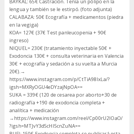
BAYKAL: 65€ Castración. Tenía un pólipo en la
lengua y también se le estirpó. (foto adjunta)
CALABAZA: 50€ Ecografía + medicamentos (piedra
en la vegiga)
KOA= 127€ (37€ Test panleucopenia + 90€
ingreso)
NIQUEL= 230€ (tratamiento inyectable 50€ +
Exodoncia 130€ + consulta veterinaria en Valencia
30€ + ecografía y sedación a su vuelta a Murcia
20€).→
https://www.instagram.com/p/CtTiA98IxLa/?
igsh=MXRyOGU4eDYzajNpOA==
SUKA = 339€ (120 de cesarea por aborto+30 de
radiografía +190 de exodoncia completa +
analítica + medicación
→https://www.instagram.com/reel/Cp00rU2IOaO/
?igsh=MTJvY3d5cHI5cnZuNA==
BUFI: 150€ Exodoncia completa se publicará esta