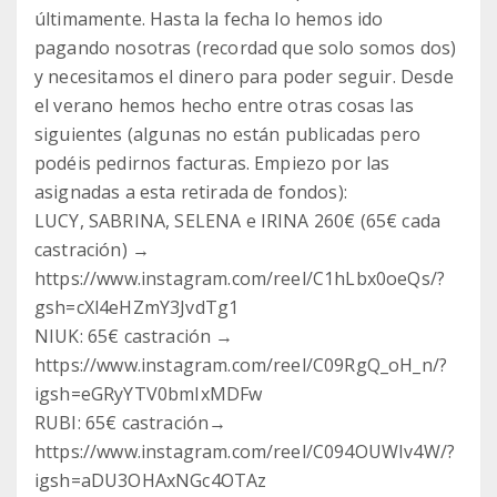
últimamente. Hasta la fecha lo hemos ido
pagando nosotras (recordad que solo somos dos)
y necesitamos el dinero para poder seguir. Desde
el verano hemos hecho entre otras cosas las
siguientes (algunas no están publicadas pero
podéis pedirnos facturas. Empiezo por las
asignadas a esta retirada de fondos):
LUCY, SABRINA, SELENA e IRINA 260€ (65€ cada
castración) →
https://www.instagram.com/reel/C1hLbx0oeQs/?
gsh=cXl4eHZmY3JvdTg1
NIUK: 65€ castración →
https://www.instagram.com/reel/C09RgQ_oH_n/?
igsh=eGRyYTV0bmIxMDFw
RUBI: 65€ castración→
https://www.instagram.com/reel/C094OUWIv4W/?
igsh=aDU3OHAxNGc4OTAz