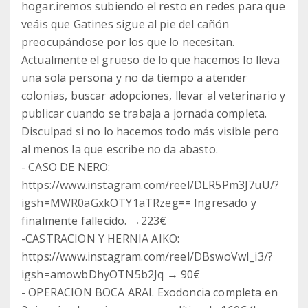
hogar.iremos subiendo el resto en redes para que
veáis que Gatines sigue al pie del cañón
preocupándose por los que lo necesitan.
Actualmente el grueso de lo que hacemos lo lleva
una sola persona y no da tiempo a atender
colonias, buscar adopciones, llevar al veterinario y
publicar cuando se trabaja a jornada completa.
Disculpad si no lo hacemos todo más visible pero
al menos la que escribe no da abasto.
- CASO DE NERO:
https://www.instagram.com/reel/DLR5Pm3J7uU/?
igsh=MWR0aGxkOTY1aTRzeg== Ingresado y
finalmente fallecido. →223€
-CASTRACION Y HERNIA AIKO:
https://www.instagram.com/reel/DBswoVwI_i3/?
igsh=amowbDhyOTN5b2Jq → 90€
- OPERACION BOCA ARAI. Exodoncia completa en