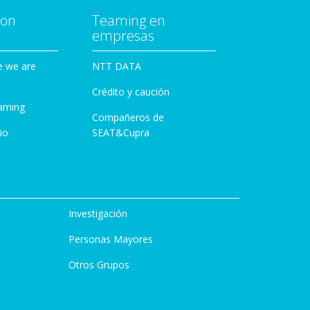
con
Teaming en
empresas
e we are
NTT DATA
Crédito y caución
aming
Compañeros de
io
SEAT&Cupra
Investigación
Personas Mayores
Otros Grupos