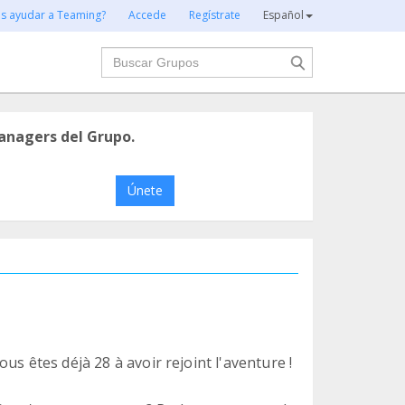
es ayudar a Teaming?
Accede
Regístrate
Español
Buscar
anagers del Grupo.
Únete
us êtes déjà 28 à avoir rejoint l'aventure !