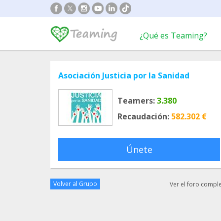
¿Qué es Teaming?
Asociación Justicia por la Sanidad
Teamers:
3.380
Recaudación:
582.302 €
Únete
Volver al Grupo
Ver el foro compl