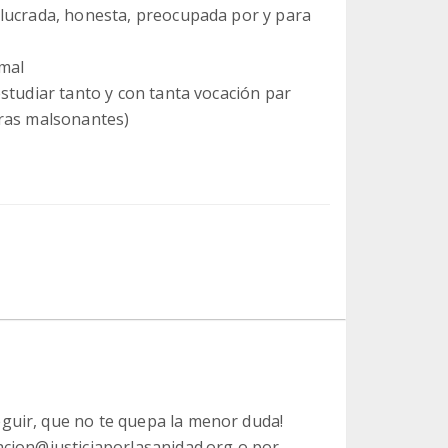
olucrada, honesta, preocupada por y para
 mal
studiar tanto y con tanta vocación par
bras malsonantes)
guir, que no te quepa la menor duda!
iacion@justiciaporlasanidad.org o por