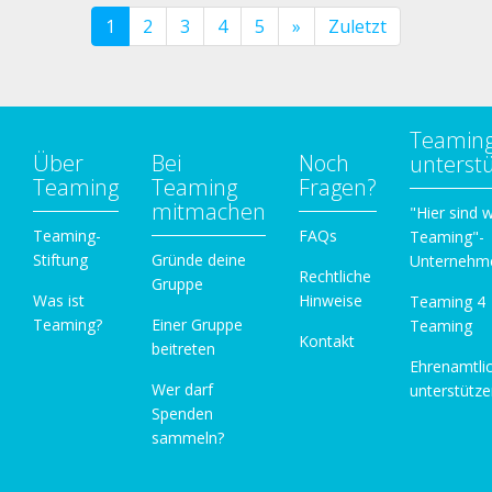
1
2
3
4
5
»
Zuletzt
Teamin
Über
Bei
Noch
unterst
Teaming
Teaming
Fragen?
mitmachen
"Hier sind w
Teaming-
FAQs
Teaming"-
Stiftung
Gründe deine
Unternehm
Rechtliche
Gruppe
Was ist
Hinweise
Teaming 4
Teaming?
Einer Gruppe
Teaming
Kontakt
beitreten
Ehrenamtli
Wer darf
unterstütz
Spenden
sammeln?