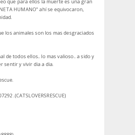
creo que para ellos la muerte es una gran
 PLANETA HUMANO" ahí se equivocaron,
idad.
ue los animales son los mas desgraciados
 de todos ellos.. lo mas valioso.. a sido y
sentir y vivir dia a dia.
escue.
o 07292 .(CATSLOVERSRESCUE)
r8888)