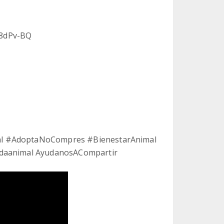
H8dPv-BQ
al #AdoptaNoCompres #BienestarAnimal
udaanimal AyudanosACompartir