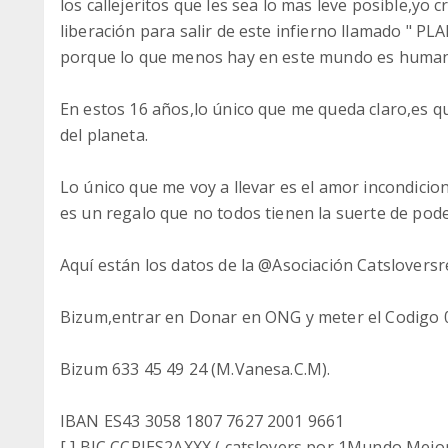
los callejeritos que les sea lo mas leve posible,yo 
liberación para salir de este infierno llamado "
porque lo que menos hay en este mundo es human
En estos 16 años,lo único que me queda claro,es q
del planeta.
Lo único que me voy a llevar es el amor incondicional
es un regalo que no todos tienen la suerte de poder 
Aquí están los datos de la @Asociación Catsloversr
Bizum,entrar en Donar en ONG y meter el Codig
Bizum 633 45 49 24 (M.Vanesa.C.M).
IBAN ES43 3058 1807 7627 2001 9661
[ ] BIC CCRIES2AXXX ( catslovers por 1Mundo Mejo