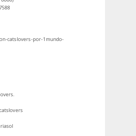
17588
ion-catslovers-por-1mundo-
overs.
catslovers
riasol