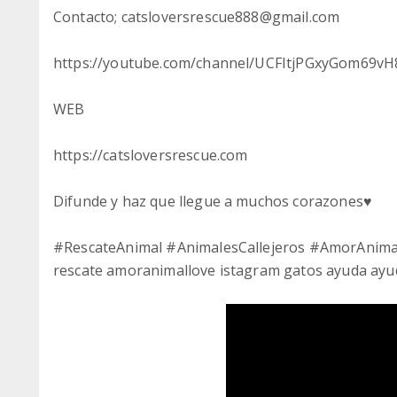
Contacto; catsloversrescue888@gmail.com
https://youtube.com/channel/UCFItjPGxyGom69v
WEB
https://catsloversrescue.com
Difunde y haz que llegue a muchos corazones♥️
#RescateAnimal #AnimalesCallejeros #AmorAnim
rescate amoranimallove istagram gatos ayuda ay