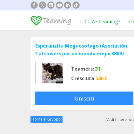
Cos'è Teaming?
G
Esperanzita Megaesofago (Asociación
Catslovers por un mundo mejor8888)
Teamers:
31
Cresciuta
540 €
Unisciti
Torna al Gruppo
Vedi l'intero fo