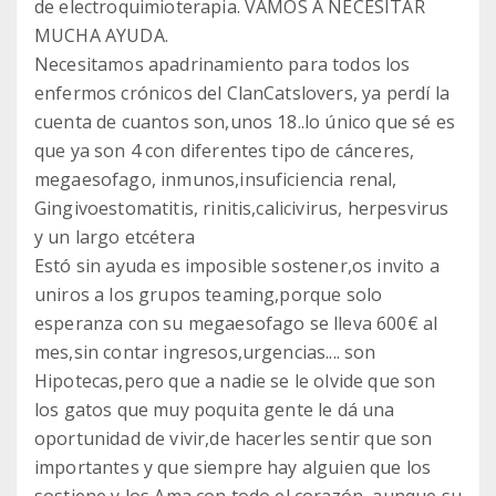
de electroquimioterapia. VAMOS A NECESITAR
MUCHA AYUDA.
Necesitamos apadrinamiento para todos los
enfermos crónicos del ClanCatslovers, ya perdí la
cuenta de cuantos son,unos 18..lo único que sé es
que ya son 4 con diferentes tipo de cánceres,
megaesofago, inmunos,insuficiencia renal,
Gingivoestomatitis, rinitis,calicivirus, herpesvirus
y un largo etcétera
Estó sin ayuda es imposible sostener,os invito a
uniros a los grupos teaming,porque solo
esperanza con su megaesofago se lleva 600€ al
mes,sin contar ingresos,urgencias.... son
Hipotecas,pero que a nadie se le olvide que son
los gatos que muy poquita gente le dá una
oportunidad de vivir,de hacerles sentir que son
importantes y que siempre hay alguien que los
sostiene y los Ama con todo el corazón, aunque su