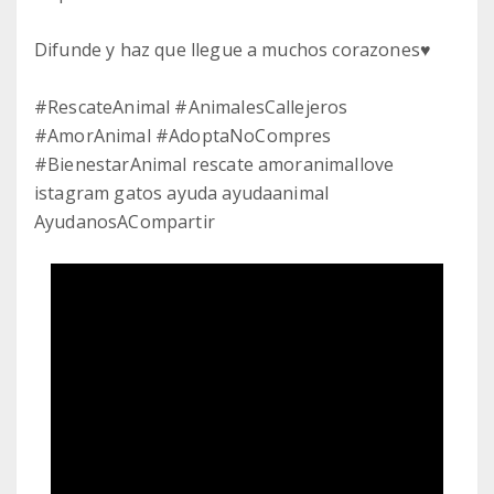
Difunde y haz que llegue a muchos corazones♥️
#RescateAnimal #AnimalesCallejeros
#AmorAnimal #AdoptaNoCompres
#BienestarAnimal rescate amoranimallove
istagram gatos ayuda ayudaanimal
AyudanosACompartir