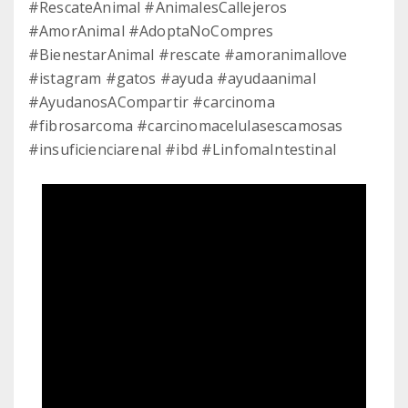
#RescateAnimal #AnimalesCallejeros
#AmorAnimal #AdoptaNoCompres
#BienestarAnimal #rescate #amoranimallove
#istagram #gatos #ayuda #ayudaanimal
#AyudanosACompartir #carcinoma
#fibrosarcoma #carcinomacelulasescamosas
#insuficienciarenal #ibd #LinfomaIntestinal