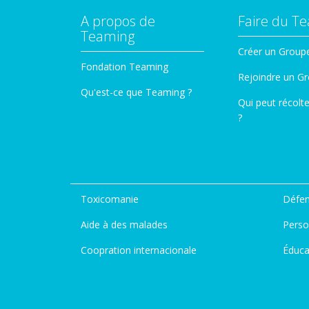
A propos de
Faire du T
Teaming
Créer un Group
Fondation Teaming
Rejoindre un G
Qu'est-ce que Teaming ?
Qui peut récolt
?
Toxicomanie
Défen
Aide à des malades
Perso
Coopration internacionale
Éduca