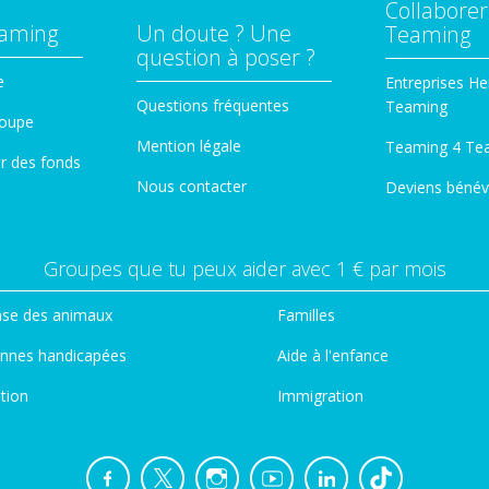
Collaborer
eaming
Un doute ? Une
Teaming
question à poser ?
e
Entreprises He
Questions fréquentes
Teaming
roupe
Mention légale
Teaming 4 Te
er des fonds
Nous contacter
Deviens bénév
Groupes que tu peux aider avec 1 € par mois
se des animaux
Familles
nnes handicapées
Aide à l'enfance
tion
Immigration