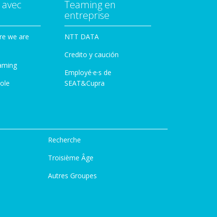
 avec
Teaming en
entreprise
re we are
NTT DATA
Credito y caución
aming
Employé·e·s de
ole
SEAT&Cupra
Recherche
Troisième Âge
Autres Groupes