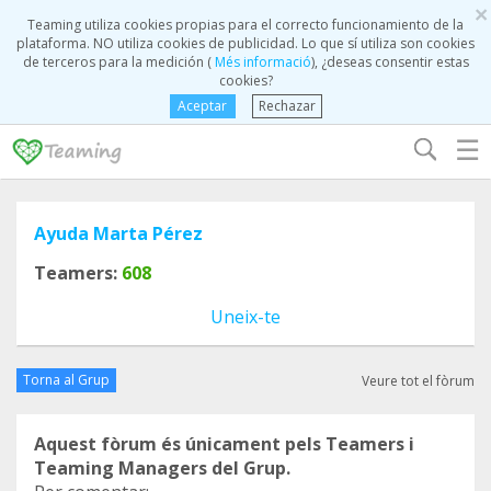
×
Teaming utiliza cookies propias para el correcto funcionamiento de la
plataforma. NO utiliza cookies de publicidad. Lo que sí utiliza son cookies
de terceros para la medición (
Més informació
), ¿deseas consentir estas
cookies?
Aceptar
Rechazar
☰
Ayuda Marta Pérez
Teamers:
608
Uneix-te
Torna al Grup
Veure tot el fòrum
Aquest fòrum és únicament pels Teamers i
Teaming Managers del Grup.