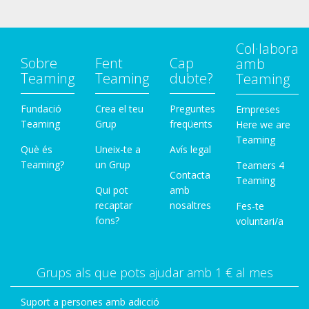
Col·labora
Sobre
Fent
Cap
amb
Teaming
Teaming
dubte?
Teaming
Fundació
Crea el teu
Preguntes
Empreses
Teaming
Grup
freqüents
Here we are
Teaming
Què és
Uneix-te a
Avís legal
Teaming?
un Grup
Teamers 4
Contacta
Teaming
Qui pot
amb
recaptar
nosaltres
Fes-te
fons?
voluntari/a
Grups als que pots ajudar amb 1 € al mes
Suport a persones amb adicció