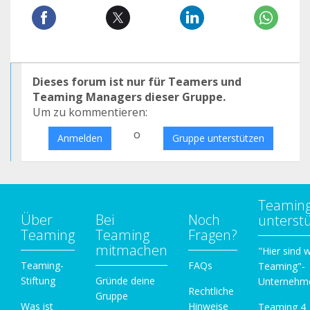
Dieses forum ist nur für Teamers und
Teaming Managers dieser Gruppe.
Um zu kommentieren:
o
Anmelden
Gruppe unterstützen
Teamin
Über
Bei
Noch
unterst
Teaming
Teaming
Fragen?
mitmachen
"Hier sind w
Teaming-
FAQs
Teaming"-
Stiftung
Gründe deine
Unternehm
Rechtliche
Gruppe
Was ist
Hinweise
Teaming 4