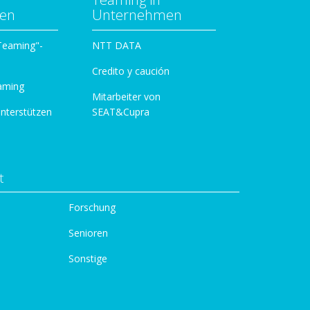
zen
Unternehmen
 Teaming"-
NTT DATA
Credito y caución
aming
Mitarbeiter von
unterstützen
SEAT&Cupra
t
Forschung
Senioren
Sonstige